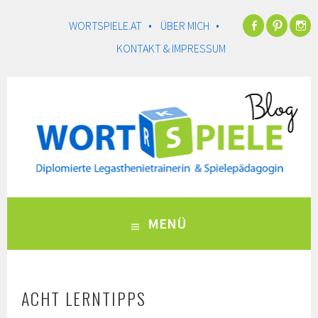
WORTSPIELE.AT •
ÜBER MICH •
Facebook
Pinter
I
KONTAKT & IMPRESSUM
Springe
zum
Inhalt
MENÜ
ACHT LERNTIPPS